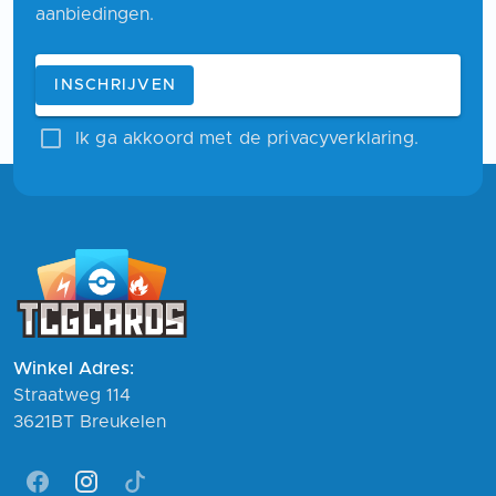
aanbiedingen.
Blijf op de hoogte
E-mailadres
INSCHRIJVEN
Ik ga akkoord met de privacyverklaring.
Winkel Adres:
Straatweg 114
3621BT Breukelen
Facebook
Instagram
Tiktok