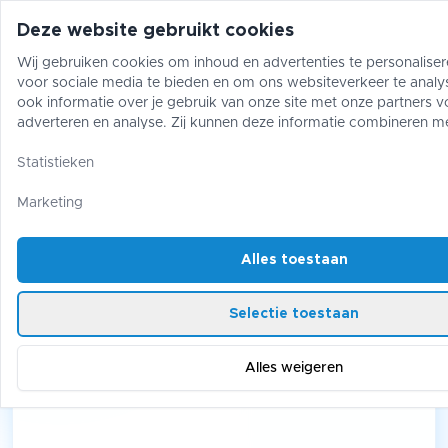
Deze website gebruikt cookies
Wij gebruiken cookies om inhoud en advertenties te personaliser
voor sociale media te bieden en om ons websiteverkeer te analy
Pokémon
One Piece
Magic The Gather
ook informatie over je gebruik van onze site met onze partners v
adverteren en analyse. Zij kunnen deze informatie combineren m
gegevens die je aan hen hebt verstrekt of die zij hebben verzame
Pokémon
/
Boosters
/
gebruik van hun diensten.
Statistieken
Pitch Black Premium Checklane Blister [Luxray Line]
Marketing
Pitch Black Premium Checklane
Blister [Luxray Line]
Alles toestaan
Selectie toestaan
Alles weigeren