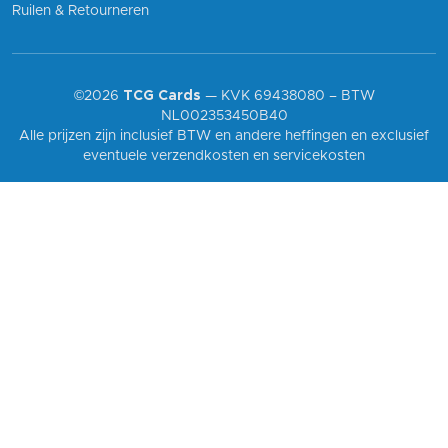
Ruilen & Retourneren
©2026
TCG Cards
— KVK 69438080 – BTW
NL002353450B40
Alle prijzen zijn inclusief BTW en andere heffingen en exclusief
eventuele verzendkosten en servicekosten