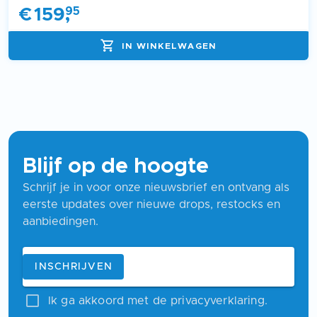
€
159
,
95
IN WINKELWAGEN
Blijf op de hoogte
Schrijf je in voor onze nieuwsbrief en ontvang als
eerste updates over nieuwe drops, restocks en
aanbiedingen.
Blijf op de hoogte
E-mailadres
INSCHRIJVEN
Ik ga akkoord met de privacyverklaring.