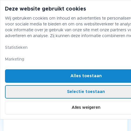
Deze website gebruikt cookies
Wij gebruiken cookies om inhoud en advertenties te personaliser
voor sociale media te bieden en om ons websiteverkeer te analy
Pokémon
One Piece
Magic The Gather
ook informatie over je gebruik van onze site met onze partners v
adverteren en analyse. Zij kunnen deze informatie combineren m
gegevens die je aan hen hebt verstrekt of die zij hebben verzame
Riftbound
/
Booster Box
gebruik van hun diensten.
Statistieken
Riftbound: Booster Box
Marketing
Alles toestaan
2 products
Selectie toestaan
Alles weigeren