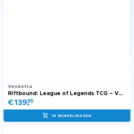
Vendetta
Riftbound: League of Legends TCG – Vendetta Booster Display
€
139
,
95
IN WINKELWAGEN