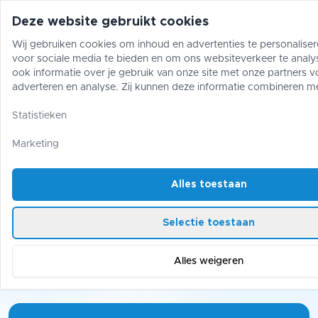
Deze website gebruikt cookies
Wij gebruiken cookies om inhoud en advertenties te personaliser
voor sociale media te bieden en om ons websiteverkeer te analy
Pokémon
One Piece
Magic The Gather
ook informatie over je gebruik van onze site met onze partners v
adverteren en analyse. Zij kunnen deze informatie combineren m
gegevens die je aan hen hebt verstrekt of die zij hebben verzame
Magic The Gathering
/
Box Sets
gebruik van hun diensten.
Statistieken
Magic The Gathering: Box Sets
Marketing
Alles toestaan
0 products
Selectie toestaan
No products found for the selected filters.
Alles weigeren