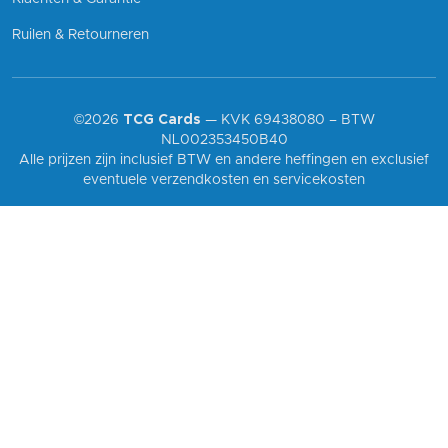
Ruilen & Retourneren
©2026
TCG Cards
— KVK 69438080 – BTW
NL002353450B40
Alle prijzen zijn inclusief BTW en andere heffingen en exclusief
eventuele verzendkosten en servicekosten