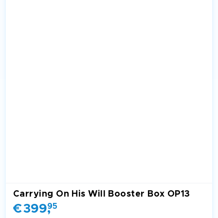
Carrying On His Will Booster Box OP13
€
399
,
95