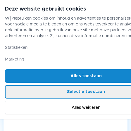
Deze website gebruikt cookies
Wij gebruiken cookies om inhoud en advertenties te personaliser
voor sociale media te bieden en om ons websiteverkeer te analy
Pokémon
One Piece
Magic The Gather
ook informatie over je gebruik van onze site met onze partners v
adverteren en analyse. Zij kunnen deze informatie combineren m
gegevens die je aan hen hebt verstrekt of die zij hebben verzame
One Piece
/
Booster Box
gebruik van hun diensten.
Statistieken
One Piece: Booster Box
Marketing
Alles toestaan
4 products
Selectie toestaan
Alles weigeren