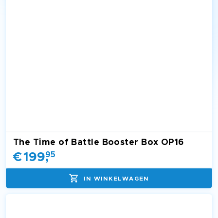
The Time of Battle Booster Box OP16
€
199
,
95
IN WINKELWAGEN