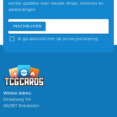
eerste updates over nieuwe drops, restocks en
aanbiedingen.
Blijf op de hoogte
E-mailadres
INSCHRIJVEN
Ik ga akkoord met de privacyverklaring.
Winkel Adres:
Straatweg 114
3621BT Breukelen