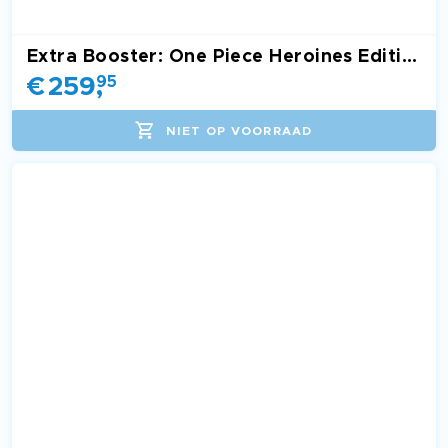
Extra Booster: One Piece Heroines Edition Box EB03
€
259
,
95
NIET OP VOORRAAD