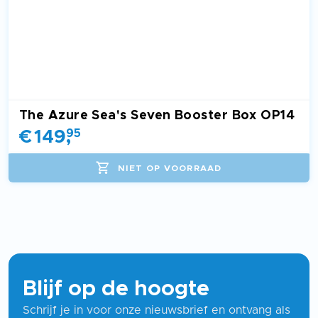
The Azure Sea's Seven Booster Box OP14
€
149
,
95
NIET OP VOORRAAD
Blijf op de hoogte
Schrijf je in voor onze nieuwsbrief en ontvang als