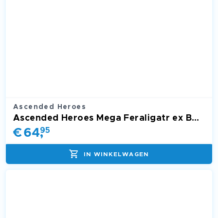
Ascended Heroes
Ascended Heroes Mega Feraligatr ex Box ASC
€
64
,
95
IN WINKELWAGEN