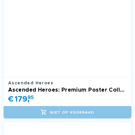
Ascended Heroes
Ascended Heroes: Premium Poster Collection: Mega Gardevoir
€
179
,
95
NIET OP VOORRAAD