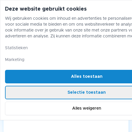
Deze website gebruikt cookies
Wij gebruiken cookies om inhoud en advertenties te personaliser
voor sociale media te bieden en om ons websiteverkeer te analy
Pokémon
One Piece
Magic The Gather
ook informatie over je gebruik van onze site met onze partners v
adverteren en analyse. Zij kunnen deze informatie combineren m
gegevens die je aan hen hebt verstrekt of die zij hebben verzame
Pokémon
/
Ascended Heroes
gebruik van hun diensten.
Statistieken
Ascended Heroes
Marketing
Alles toestaan
9 products
Selectie toestaan
Alles weigeren