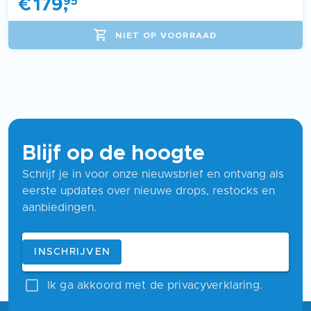
€
179
,
95
NIET OP VOORRAAD
Blijf op de hoogte
Schrijf je in voor onze nieuwsbrief en ontvang als
eerste updates over nieuwe drops, restocks en
aanbiedingen.
Blijf op de hoogte
E-mailadres
INSCHRIJVEN
Ik ga akkoord met de privacyverklaring.