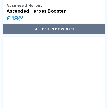
Ascended Heroes
Ascended Heroes Booster
€
18
00
,
ALLEEN IN DE WINKEL