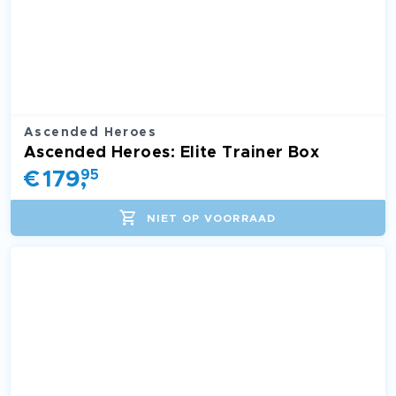
Ascended Heroes
Ascended Heroes: Elite Trainer Box
€
179
,
95
NIET OP VOORRAAD