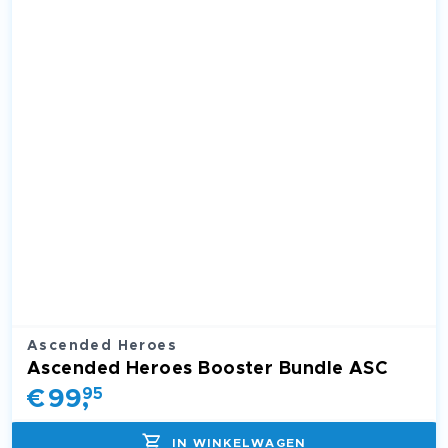
Ascended Heroes
Ascended Heroes Booster Bundle ASC
€
99
,
95
IN WINKELWAGEN