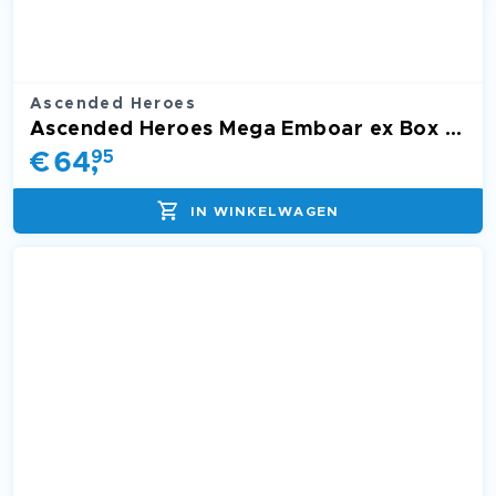
Ascended Heroes
Ascended Heroes Mega Emboar ex Box ASC
€
64
,
95
IN WINKELWAGEN