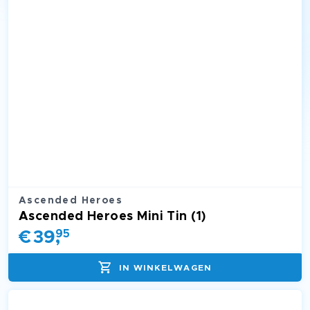
Ascended Heroes
Ascended Heroes Mini Tin (1)
€
39
,
95
IN WINKELWAGEN