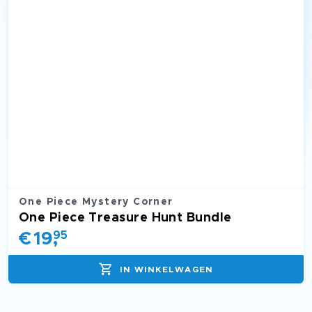
One Piece Mystery Corner
One Piece Treasure Hunt Bundle
€
19
,
95
IN WINKELWAGEN