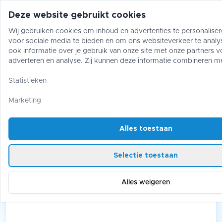
Deze website gebruikt cookies
Wij gebruiken cookies om inhoud en advertenties te personaliser
voor sociale media te bieden en om ons websiteverkeer te analy
Pokémon
One Piece
Magic The Gather
ook informatie over je gebruik van onze site met onze partners v
adverteren en analyse. Zij kunnen deze informatie combineren m
gegevens die je aan hen hebt verstrekt of die zij hebben verzame
One Piece
/
Mystery Corner
gebruik van hun diensten.
Statistieken
One Piece: Mystery Corner
Marketing
Alles toestaan
1 products
Selectie toestaan
Alles weigeren