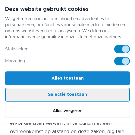
Deze website gebruikt cookies
Wij gebruiken cookies om inhoud en advertenties te
personaliseren, om functies voor sociale media te bieden en
Pokémon
One Piece
Magic The Gather
om ons websiteverkeer te analyseren. We delen ook
informatie over je gebruik van onze site met onze partners
voor sociale media, adverteren en analyse. Zij kunnen deze
informatie combineren met andere gegevens die je aan hen
Statistieken
Algemene Voorwaarden -
hebt verstrekt of die zij hebben verzameld via jouw gebruik
van hun diensten.
Marketing
TCG Cards
Alles toestaan
Artikel 1 - Definities
In deze voorwaarden wordt verstaan onder:
Selectie toestaan
Aanvullende overeenkomst
: een overeenkomst
Alles weigeren
waarbij de consument producten, digitale inhoud
en/of diensten verwerft in verband met een
overeenkomst op afstand en deze zaken, digitale