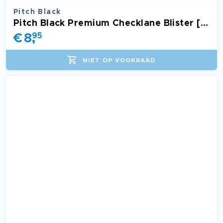
Pitch Black
Pitch Black Premium Checklane Blister [Gengar Line]
€
8
,
95
NIET OP VOORRAAD