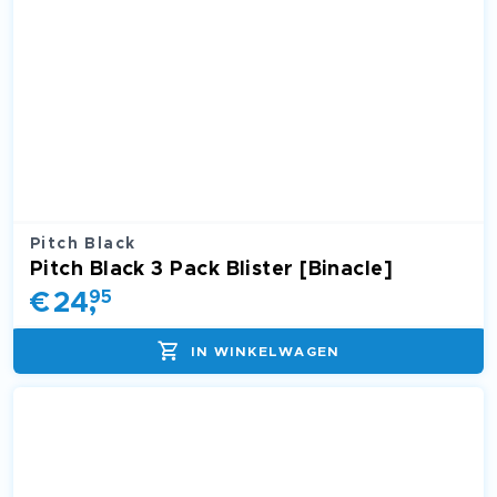
Pitch Black
Pitch Black 3 Pack Blister [Binacle]
€
24
,
95
IN WINKELWAGEN