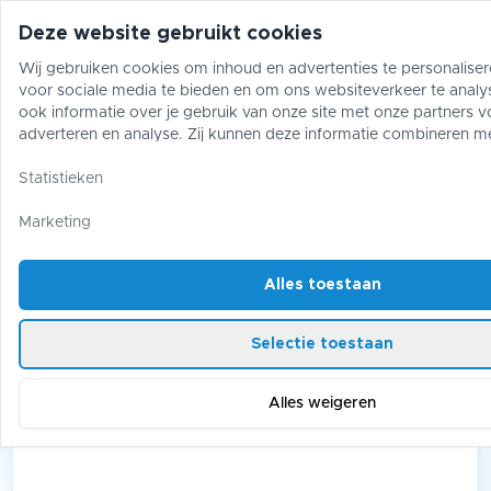
Deze website gebruikt cookies
Wij gebruiken cookies om inhoud en advertenties te personaliser
voor sociale media te bieden en om ons websiteverkeer te analy
Pokémon
One Piece
Magic The Gather
ook informatie over je gebruik van onze site met onze partners v
adverteren en analyse. Zij kunnen deze informatie combineren m
gegevens die je aan hen hebt verstrekt of die zij hebben verzame
Pokémon
/
Pitch Black
gebruik van hun diensten.
Statistieken
Pitch Black
Marketing
Alles toestaan
7 products
Selectie toestaan
Alles weigeren