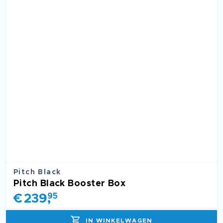
Pitch Black
Pitch Black Booster Box
€
239
,
95
IN WINKELWAGEN