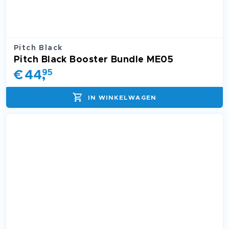
Pitch Black
Pitch Black Booster Bundle ME05
€
44
,
95
IN WINKELWAGEN