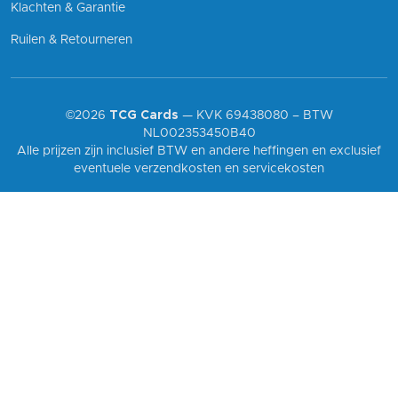
Klachten & Garantie
Ruilen & Retourneren
©2026
TCG Cards
— KVK 69438080 – BTW
NL002353450B40
Alle prijzen zijn inclusief BTW en andere heffingen en exclusief
eventuele verzendkosten en servicekosten