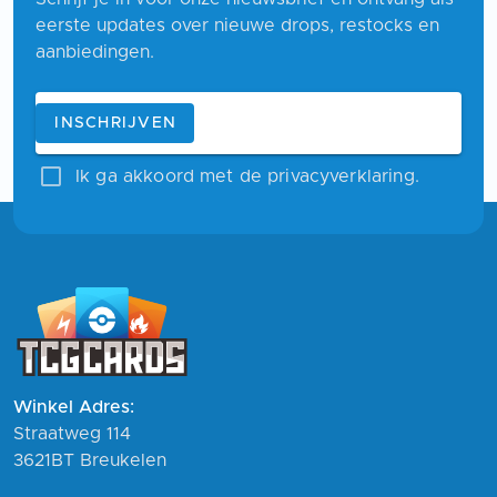
eerste updates over nieuwe drops, restocks en
aanbiedingen.
Blijf op de hoogte
E-mailadres
INSCHRIJVEN
Ik ga akkoord met de privacyverklaring.
Winkel Adres:
Straatweg 114
3621BT Breukelen