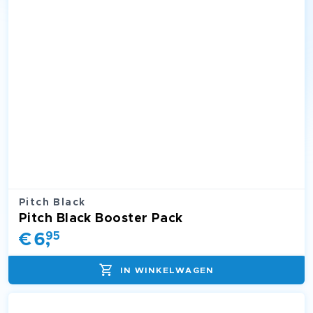
Pitch Black
Pitch Black Booster Pack
€
6
,
95
IN WINKELWAGEN