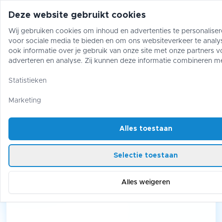
Deze website gebruikt cookies
Wij gebruiken cookies om inhoud en advertenties te personaliser
voor sociale media te bieden en om ons websiteverkeer te analy
Pokémon
One Piece
Magic The Gather
ook informatie over je gebruik van onze site met onze partners v
adverteren en analyse. Zij kunnen deze informatie combineren m
gegevens die je aan hen hebt verstrekt of die zij hebben verzame
Pokémon
/
Mystery Corner
/
gebruik van hun diensten.
Statistieken
Pokémon Mystery Box - Greatball
Marketing
Pokémon Mystery Box -
Greatball
Alles toestaan
Selectie toestaan
Alles weigeren