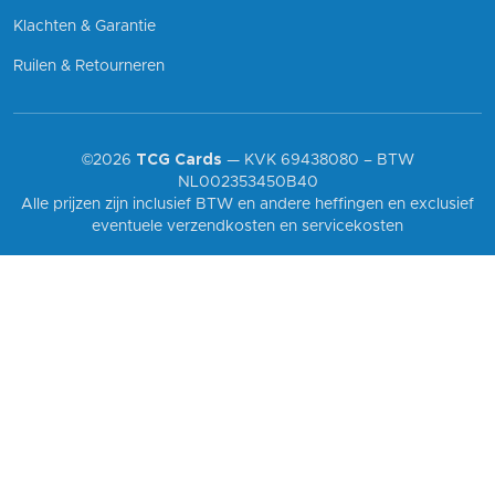
Klachten & Garantie
Ruilen & Retourneren
©2026
TCG Cards
— KVK 69438080 – BTW
NL002353450B40
Alle prijzen zijn inclusief BTW en andere heffingen en exclusief
eventuele verzendkosten en servicekosten