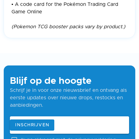
• A code card for the Pokémon Trading Card
Game Online
(Pokemon TCG booster packs vary by product.)
Blijf op de hoogte
Schrijf je in voor onze nieuwsbrief en ontvang als
eerste updates over nieuwe drops, restocks en
aanbiedingen.
Blijf op de hoogte
E-mailadres
INSCHRIJVEN