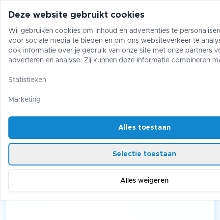
Deze website gebruikt cookies
Wij gebruiken cookies om inhoud en advertenties te personaliser
voor sociale media te bieden en om ons websiteverkeer te analy
Pokémon
One Piece
Magic The Gather
ook informatie over je gebruik van onze site met onze partners v
adverteren en analyse. Zij kunnen deze informatie combineren m
gegevens die je aan hen hebt verstrekt of die zij hebben verzame
Pokémon
/
Box Sets
/
Hoopa V Box
gebruik van hun diensten.
Statistieken
Hoopa V Box
Marketing
Alles toestaan
Selectie toestaan
Alles weigeren