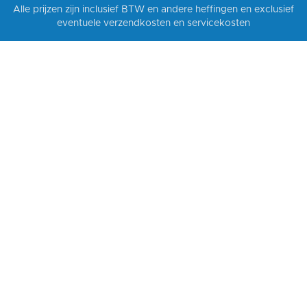
Alle prijzen zijn inclusief BTW en andere heffingen en exclusief
eventuele verzendkosten en servicekosten