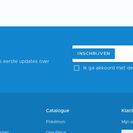
Blijf op de hoogte
E-mailadres
INSCHRIJVEN
ls eerste updates over
Ik ga akkoord met de 
Catalogue
Klan
Pokémon
Mijn 
nten
One Piece
Wach