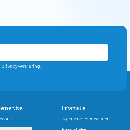
privacyverklaring.
tenservice
Informatie
account
Algemene Voorwaarden
twoord vergeten
Privacybeleid