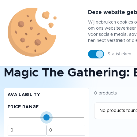
Deze website geb
Wij gebruiken cookies o
om ons websiteverkeer t
Pokémon
One Piece
Magic The Gather
voor sociale media, adv
hen hebt verstrekt of di
Statistieken
Magic The Gathering
/
Box Sets
Magic The Gathering: 
0 products
AVAILABILITY
PRICE RANGE
No products found 