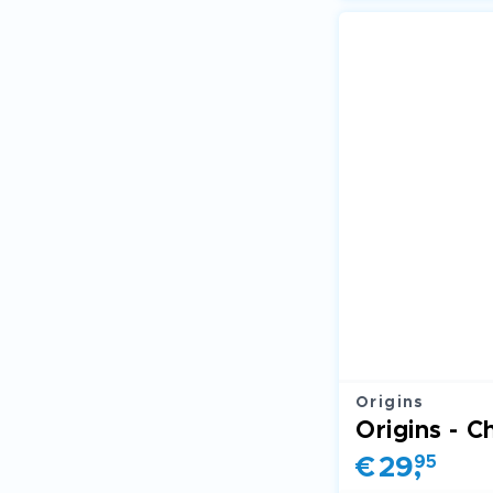
Origins
€
29
,
95