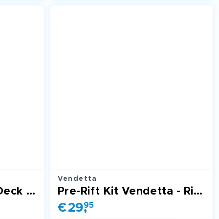
Vendetta
Origins - Champion Deck (Viktor)
Pre-Rift Kit Vendetta - Riftbound
€
29
,
95