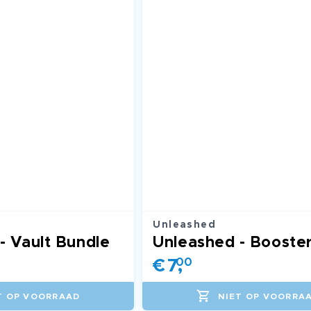
Unleashed
- Vault Bundle
€
7
00
,
T OP VOORRAAD
NIET OP VOORRA