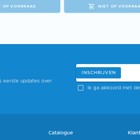
T OP VOORRAAD
NIET OP VOORRA
Blijf op de hoogte
E-mailadres
INSCHRIJVEN
ls eerste updates over
Ik ga akkoord met de 
Catalogue
Klan