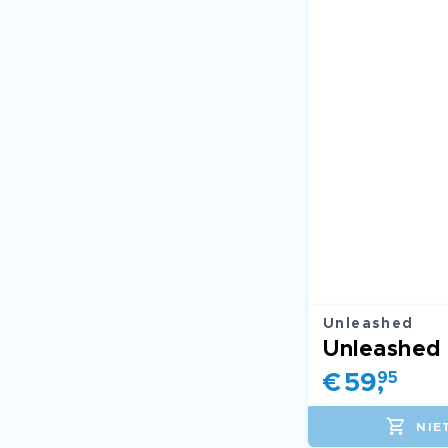
Unleashed
Unleashed 
€
59
,
95
NIE