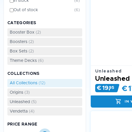
In stock
(6)
Out of stock
(6)
CATEGORIES
Booster Box
(2)
Boosters
(2)
Box Sets
(2)
Theme Decks
(6)
Unleashed
COLLECTIONS
All Collections
(12)
€
1
€
19
,
95
Origins
(3)
IN
Unleashed
(5)
Vendetta
(4)
PRICE RANGE