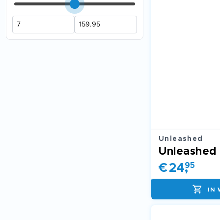
Unleashed
€
24
,
95
IN