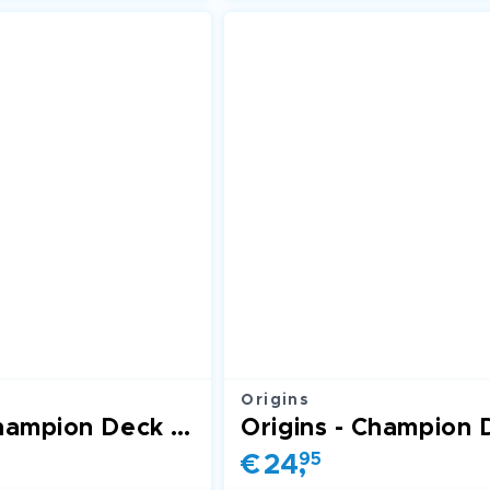
Origins
Origins - Champion Deck (Jinx)
€
24
,
95