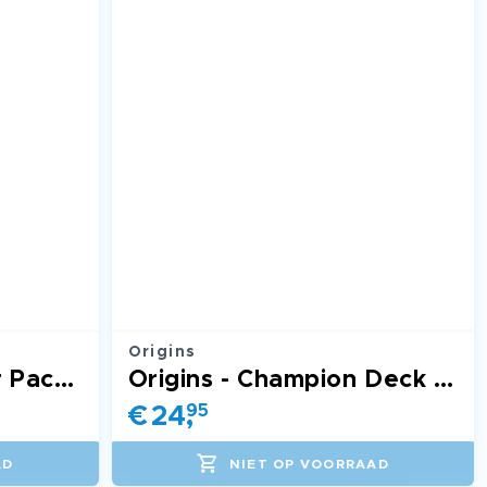
Origins
Unleashed - Booster Pack UNL
Origins - Champion Deck (Lee Sin)
€
24
,
95
AD
NIET OP VOORRAAD