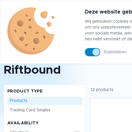
Deze website geb
Wij gebruiken cookies o
om ons websiteverkeer t
Pokémon
One Piece
Magic The Gather
voor sociale media, adv
hen hebt verstrekt of di
Statistieken
Riftbound
Riftbound
12 products
PRODUCT TYPE
Products
Trading Card Singles
AVAILABILITY