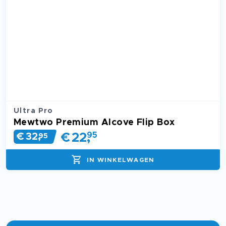
Ultra Pro
Mewtwo Premium Alcove Flip Box
€
22
,
95
€
32
,
95
IN WINKELWAGEN