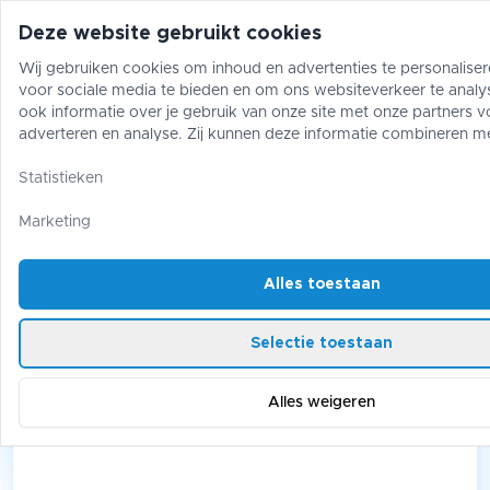
Deze website gebruikt cookies
Wij gebruiken cookies om inhoud en advertenties te personaliser
voor sociale media te bieden en om ons websiteverkeer te analy
Pokémon
One Piece
Magic The Gather
ook informatie over je gebruik van onze site met onze partners v
adverteren en analyse. Zij kunnen deze informatie combineren m
gegevens die je aan hen hebt verstrekt of die zij hebben verzame
Accessoires
/
Ultra Pro
gebruik van hun diensten.
Statistieken
Ultra Pro
Marketing
Alles toestaan
4 products
Selectie toestaan
Alles weigeren