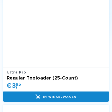
Ultra Pro
Regular Toploader (25-Count)
€
3
,
95
IN WINKELWAGEN