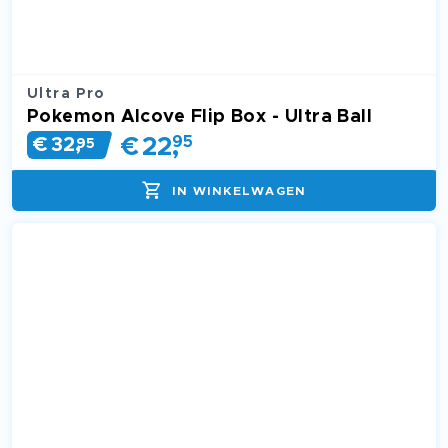
Ultra Pro
Pokemon Alcove Flip Box - Ultra Ball
€
22
,
95
€
32
,
95
IN WINKELWAGEN