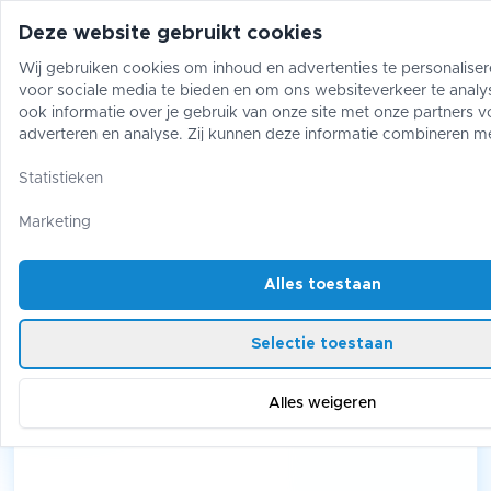
Deze website gebruikt cookies
Wij gebruiken cookies om inhoud en advertenties te personaliser
voor sociale media te bieden en om ons websiteverkeer te analy
Pokémon
One Piece
Magic The Gather
ook informatie over je gebruik van onze site met onze partners v
adverteren en analyse. Zij kunnen deze informatie combineren m
gegevens die je aan hen hebt verstrekt of die zij hebben verzame
One Piece
/
Booster Box
/
gebruik van hun diensten.
Statistieken
The Azure Sea's Seven Booster Box OP14
Marketing
The Azure Sea's Seven Booster
Box OP14
Alles toestaan
Selectie toestaan
Alles weigeren