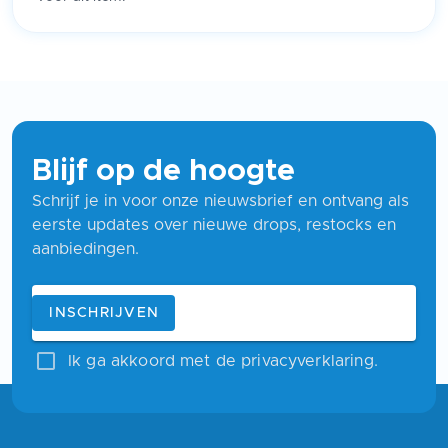
Blijf op de hoogte
Schrijf je in voor onze nieuwsbrief en ontvang als
eerste updates over nieuwe drops, restocks en
aanbiedingen.
Blijf op de hoogte
E-mailadres
INSCHRIJVEN
Ik ga akkoord met de privacyverklaring.