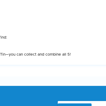
find:
 Tin—you can collect and combine all 5!
Blijf op de hoogte