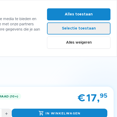
Alles toestaan
le media te bieden en
e met onze partners
Selectie toestaan
ables
ere gegevens die je aan
Alles weigeren
€
17,
95
AAD (10+)
IN WINKELWAGEN