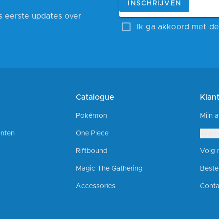
E-mailadres
INSCHRIJVEN
ls eerste updates over
Ik ga akkoord met de 
Catalogue
Klan
Pokémon
Mijn 
nten
One Piece
Wach
Riftbound
Volg m
Magic The Gathering
Beste
Accessories
Conta