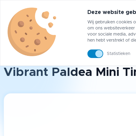
Deze website geb
Wij gebruiken cookies o
om ons websiteverkeer t
Pokémon
One Piece
Magic The Gather
voor sociale media, adv
hen hebt verstrekt of di
Statistieken
Pokémon
/
Tins
/
Vibrant Paldea Mini Tin (1)
Vibrant Paldea Mini Tin