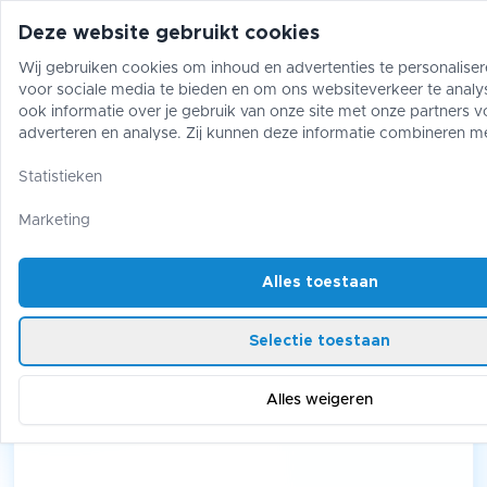
Deze website gebruikt cookies
Wij gebruiken cookies om inhoud en advertenties te personaliser
voor sociale media te bieden en om ons websiteverkeer te analy
Pokémon
One Piece
Magic The Gather
ook informatie over je gebruik van onze site met onze partners v
adverteren en analyse. Zij kunnen deze informatie combineren m
gegevens die je aan hen hebt verstrekt of die zij hebben verzame
Pokémon
/
Tins
/
151 Mini Tin [Hitmonlee & Kadabra]
gebruik van hun diensten.
Statistieken
151 Mini Tin [Hitmonlee &
Marketing
Kadabra]
Alles toestaan
Selectie toestaan
Alles weigeren