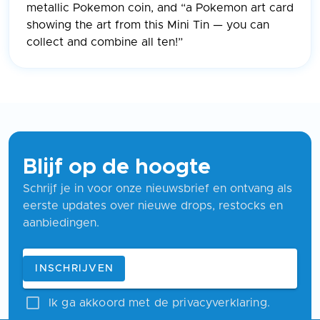
metallic Pokemon coin, and “a Pokemon art card
showing the art from this Mini Tin — you can
collect and combine all ten!”
Blijf op de hoogte
Schrijf je in voor onze nieuwsbrief en ontvang als
eerste updates over nieuwe drops, restocks en
aanbiedingen.
Blijf op de hoogte
E-mailadres
INSCHRIJVEN
Ik ga akkoord met de privacyverklaring.