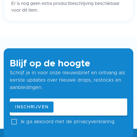
Er is nog geen extra productbeschrijving beschikbaar
voor dit item.
Blijf op de hoogte
Schrijf je in voor onze nieuwsbrief en ontvang als
eerste updates over nieuwe drops, restocks en
aanbiedingen.
Blijf op de hoogte
E-mailadres
INSCHRIJVEN
Ik ga akkoord met de privacyverklaring.