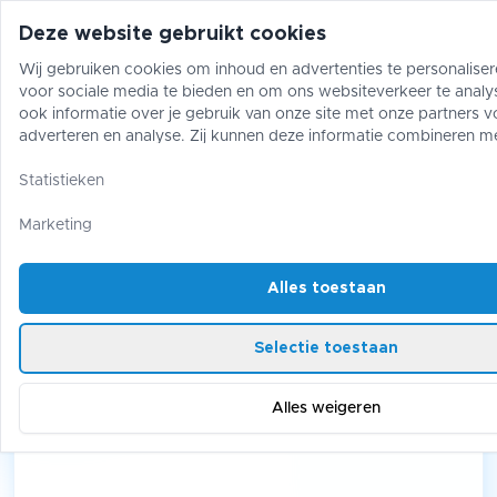
Deze website gebruikt cookies
Wij gebruiken cookies om inhoud en advertenties te personaliser
voor sociale media te bieden en om ons websiteverkeer te analy
Pokémon
One Piece
Magic The Gather
ook informatie over je gebruik van onze site met onze partners v
adverteren en analyse. Zij kunnen deze informatie combineren m
gegevens die je aan hen hebt verstrekt of die zij hebben verzame
Pokémon
/
Booster Box
/
gebruik van hun diensten.
Statistieken
Gem Pack Vol. 3 Gengar Booster Box
Marketing
Gem Pack Vol. 3 Gengar Booster
Box
Alles toestaan
Selectie toestaan
Alles weigeren