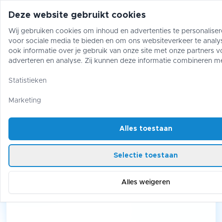
Deze website gebruikt cookies
Wij gebruiken cookies om inhoud en advertenties te personaliser
voor sociale media te bieden en om ons websiteverkeer te analy
Pokémon
One Piece
Magic The Gather
ook informatie over je gebruik van onze site met onze partners v
adverteren en analyse. Zij kunnen deze informatie combineren m
gegevens die je aan hen hebt verstrekt of die zij hebben verzame
Collectables
/
Pokémon
/
Pikachu Tokyo Skytree
gebruik van hun diensten.
Statistieken
Pikachu Tokyo Skytree
Marketing
Alles toestaan
Selectie toestaan
Alles weigeren